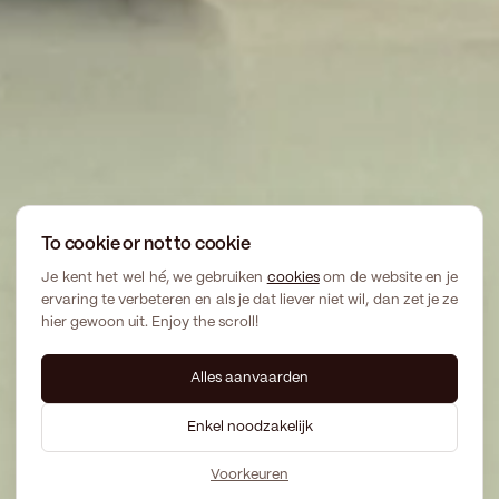
To cookie or not to cookie
Je kent het wel hé, we gebruiken
cookies
om de website en je
ervaring te verbeteren en als je dat liever niet wil, dan zet je ze
hier gewoon uit. Enjoy the scroll!
Alles aanvaarden
Enkel noodzakelijk
Voorkeuren